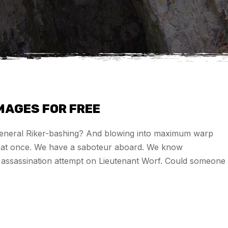
IMAGES FOR FREE
 general Riker-bashing? And blowing into maximum warp
es at once. We have a saboteur aboard. We know
he assassination attempt on Lieutenant Worf. Could someone