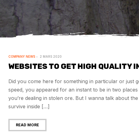
COMPANY NEWS
2 MARS 2020
WEBSITES TO GET HIGH QUALITY 
Did you come here for something in particular or just
speed, you appeared for an instant to be in two plac
you’re dealing in stolen ore. But I wanna talk about t
survive inside […]
READ MORE