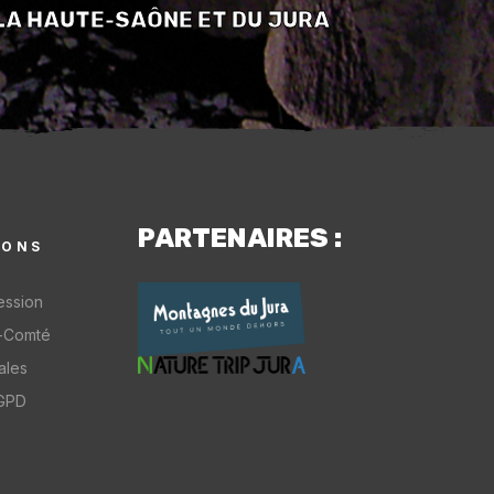
LA HAUTE-SAÔNE ET DU JURA
PARTENAIRES :
IONS
ession
-Comté
ales
RGPD